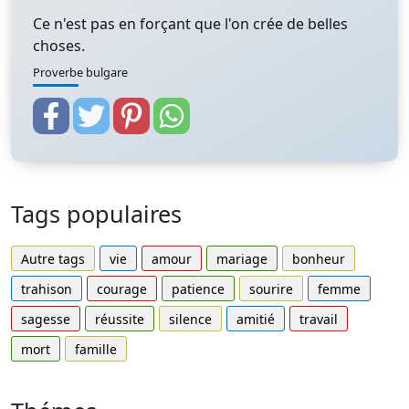
Ce n'est pas en forçant que l'on crée de belles
choses.
Proverbe bulgare
Tags populaires
Autre tags
vie
amour
mariage
bonheur
trahison
courage
patience
sourire
femme
sagesse
réussite
silence
amitié
travail
mort
famille