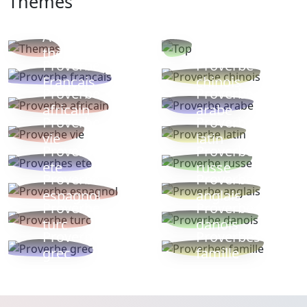
Thémes
Autres
Proverbes
thèmes
populaires
Proverbe
Proverbe
Français
chinois
Proverbe
Proverbe
africain
arabe
Proverbe
Proverbe
vie
latin
Proverbes
Proverbe
ete
russe
Proverbe
Proverbe
espagnol
anglais
Proverbe
Proverbe
turc
danois
Proverbe
Proverbes
grec
famille