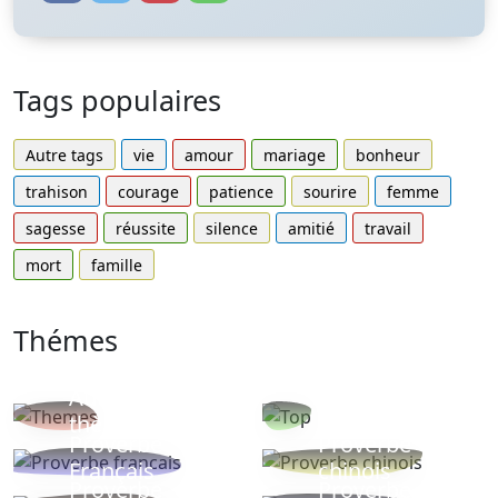
Tags populaires
Autre tags
vie
amour
mariage
bonheur
trahison
courage
patience
sourire
femme
sagesse
réussite
silence
amitié
travail
mort
famille
Thémes
Autres
Proverbes
thèmes
populaires
Proverbe
Proverbe
Français
chinois
Proverbe
Proverbe