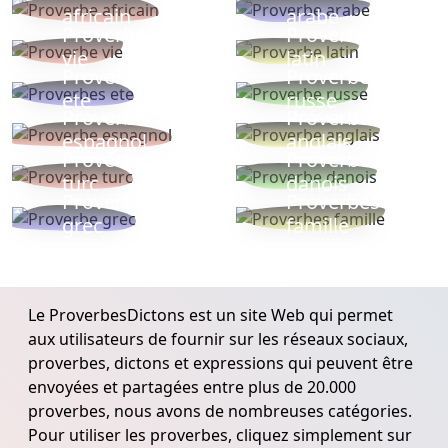
africain
arabe
Proverbe
Proverbe
vie
latin
Proverbes
Proverbe
ete
russe
Proverbe
Proverbe
espagnol
anglais
Proverbe
Proverbe
turc
danois
Proverbe
Proverbes
grec
famille
Le ProverbesDictons est un site Web qui permet
aux utilisateurs de fournir sur les réseaux sociaux,
proverbes, dictons et expressions qui peuvent être
envoyées et partagées entre plus de 20.000
proverbes, nous avons de nombreuses catégories.
Pour utiliser les proverbes, cliquez simplement sur