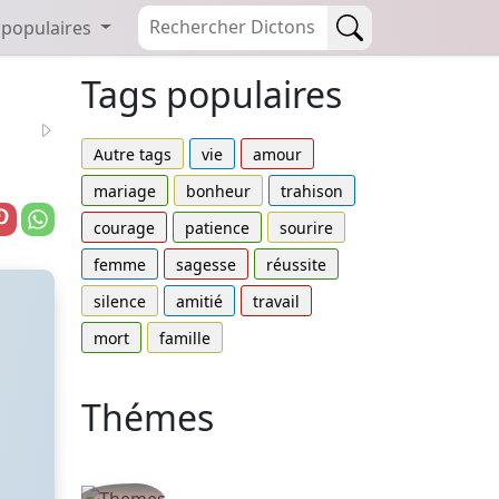
 populaires
Tags populaires
Autre tags
vie
amour
mariage
bonheur
trahison
courage
patience
sourire
femme
sagesse
réussite
silence
amitié
travail
mort
famille
Thémes
Autres