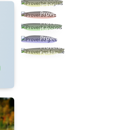
anglais
Proverbe turc
Proverbe
danois
Proverbe grec
Proverbes
famille