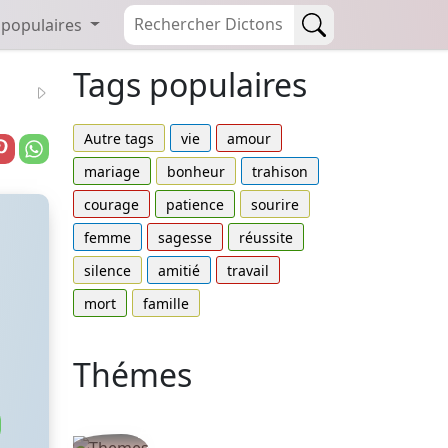
 populaires
Tags populaires
Autre tags
vie
amour
mariage
bonheur
trahison
courage
patience
sourire
femme
sagesse
réussite
silence
amitié
travail
mort
famille
Thémes
Autres