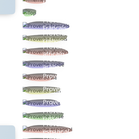
thèmes
Proverbes
populaires
Proverbe
Français
Proverbe
chinois
Proverbe
africain
Proverbe
arabe
Proverbe vie
Proverbe latin
Proverbes ete
Proverbe
russe
Proverbe
espagnol
Proverbe