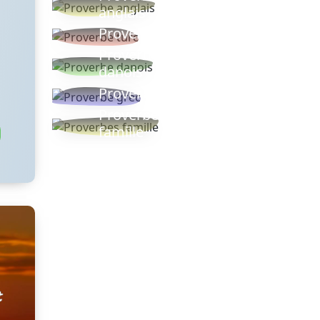
anglais
Proverbe turc
Proverbe
danois
Proverbe grec
Proverbes
famille