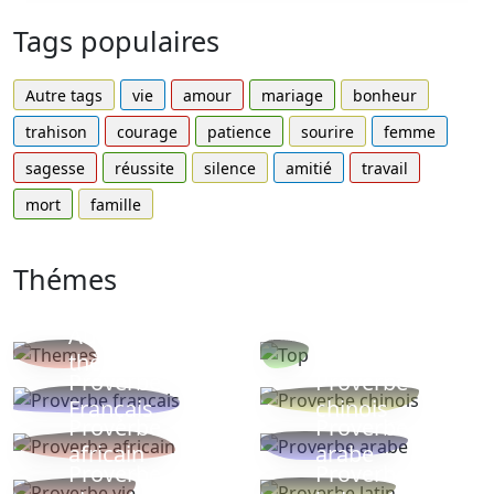
Tags populaires
Autre tags
vie
amour
mariage
bonheur
trahison
courage
patience
sourire
femme
sagesse
réussite
silence
amitié
travail
mort
famille
Thémes
Autres
Proverbes
thèmes
populaires
Proverbe
Proverbe
Français
chinois
Proverbe
Proverbe
africain
arabe
Proverbe
Proverbe