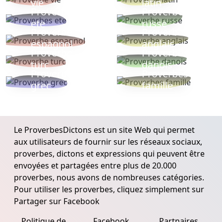
vie
latin
Proverbes
Proverbe
ete
russe
Proverbe
Proverbe
espagnol
anglais
Proverbe
Proverbe
turc
danois
Proverbe
Proverbes
grec
famille
Le ProverbesDictons est un site Web qui permet
aux utilisateurs de fournir sur les réseaux sociaux,
proverbes, dictons et expressions qui peuvent être
envoyées et partagées entre plus de 20.000
proverbes, nous avons de nombreuses catégories.
Pour utiliser les proverbes, cliquez simplement sur
Partager sur Facebook
Politique de
Facebook
Partnaires