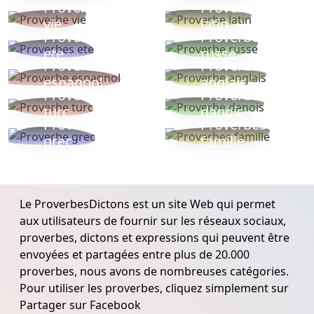
Proverbe
Proverbe
vie
latin
Proverbes
Proverbe
ete
russe
Proverbe
Proverbe
espagnol
anglais
Proverbe
Proverbe
turc
danois
Proverbe
Proverbes
grec
famille
Le ProverbesDictons est un site Web qui permet
aux utilisateurs de fournir sur les réseaux sociaux,
proverbes, dictons et expressions qui peuvent être
envoyées et partagées entre plus de 20.000
proverbes, nous avons de nombreuses catégories.
Pour utiliser les proverbes, cliquez simplement sur
Partager sur Facebook