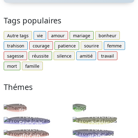
Tags populaires
Autre tags
vie
amour
mariage
bonheur
trahison
courage
patience
sourire
femme
sagesse
réussite
silence
amitié
travail
mort
famille
Thémes
Autres
Proverbes
thèmes
populaires
Proverbe
Proverbe
Français
chinois
Proverbe
Proverbe
africain
arabe