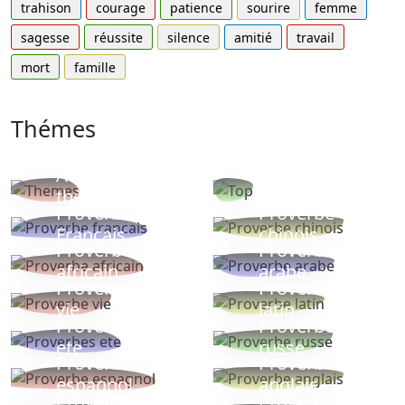
trahison
courage
patience
sourire
femme
sagesse
réussite
silence
amitié
travail
mort
famille
Thémes
Autres
Proverbes
thèmes
populaires
Proverbe
Proverbe
Français
chinois
Proverbe
Proverbe
africain
arabe
Proverbe
Proverbe
vie
latin
Proverbes
Proverbe
ete
russe
Proverbe
Proverbe
espagnol
anglais
Proverbe
Proverbe