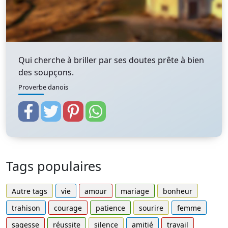
Qui cherche à briller par ses doutes prête à bien
des soupçons.
Proverbe danois
Tags populaires
Autre tags
vie
amour
mariage
bonheur
trahison
courage
patience
sourire
femme
sagesse
réussite
silence
amitié
travail