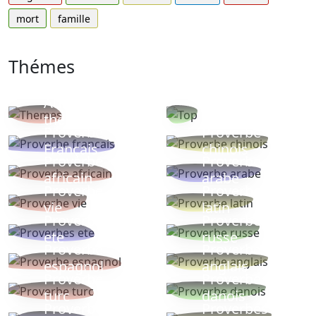
mort
famille
Thémes
Autres
Proverbes
thèmes
populaires
Proverbe
Proverbe
Français
chinois
Proverbe
Proverbe
africain
arabe
Proverbe
Proverbe
vie
latin
Proverbes
Proverbe
ete
russe
Proverbe
Proverbe
espagnol
anglais
Proverbe
Proverbe
turc
danois
Proverbe
Proverbes