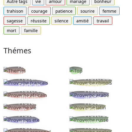
Autre tags
vie
amour
mariage
bonheur
trahison
courage
patience
sourire
femme
sagesse
réussite
silence
amitié
travail
mort
famille
Thémes
Autres
Proverbes
thèmes
populaires
Proverbe
Proverbe
Français
chinois
Proverbe
Proverbe
africain
arabe
Proverbe
Proverbe
vie
latin
Proverbes
Proverbe
ete
russe
Proverbe
Proverbe