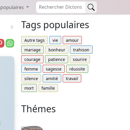
 populaires
Tags populaires
Autre tags
vie
amour
mariage
bonheur
trahison
courage
patience
sourire
femme
sagesse
réussite
silence
amitié
travail
mort
famille
Thémes
Autres