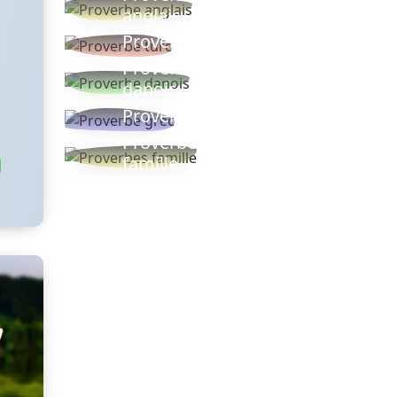
anglais
Proverbe turc
Proverbe
danois
Proverbe grec
Proverbes
famille