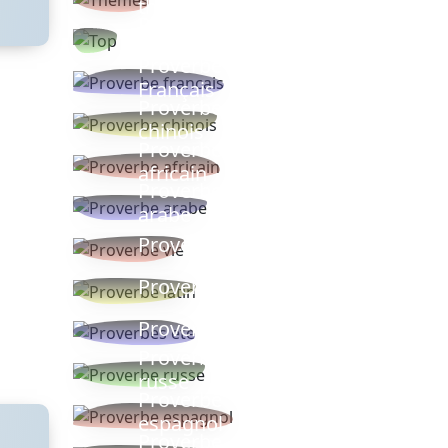
thèmes
Proverbes
populaires
Proverbe
Français
Proverbe
chinois
Proverbe
africain
Proverbe
arabe
Proverbe vie
Proverbe latin
Proverbes ete
Proverbe
russe
Proverbe
espagnol
Proverbe