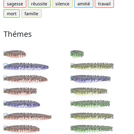
sagesse
réussite
silence
amitié
travail
mort
famille
Thémes
Autres
Proverbes
thèmes
populaires
Proverbe
Proverbe
Français
chinois
Proverbe
Proverbe
africain
arabe
Proverbe
Proverbe
vie
latin
Proverbes
Proverbe
ete
russe
Proverbe
Proverbe
espagnol
anglais
Proverbe
Proverbe
turc
danois