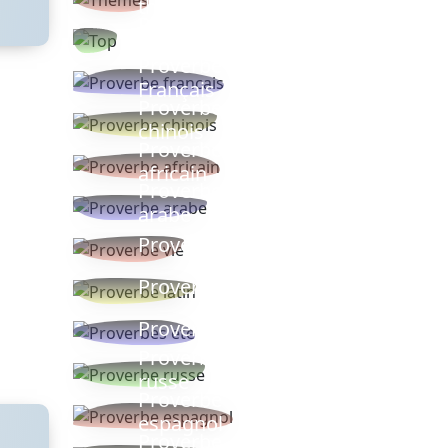
thèmes
Proverbes
populaires
Proverbe
Français
Proverbe
chinois
Proverbe
africain
Proverbe
arabe
Proverbe vie
Proverbe latin
Proverbes ete
Proverbe
russe
Proverbe
espagnol
Proverbe