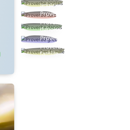
anglais
Proverbe turc
Proverbe
danois
Proverbe grec
Proverbes
famille