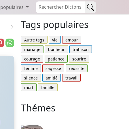
 populaires
Tags populaires
Autre tags
vie
amour
mariage
bonheur
trahison
courage
patience
sourire
femme
sagesse
réussite
silence
amitié
travail
mort
famille
Thémes
Autres