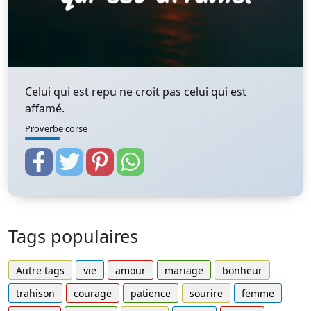
Celui qui est repu ne croit pas celui qui est
affamé.
Proverbe corse
Tags populaires
Autre tags
vie
amour
mariage
bonheur
trahison
courage
patience
sourire
femme