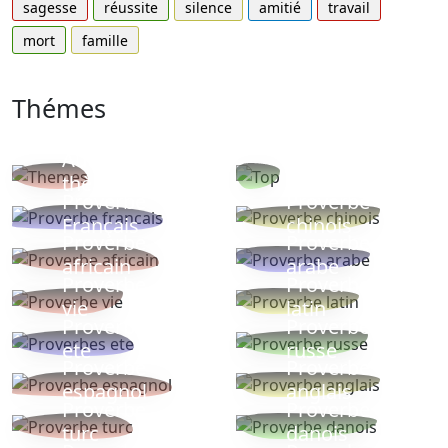
sagesse
réussite
silence
amitié
travail
mort
famille
Thémes
Autres
Proverbes
thèmes
populaires
Proverbe
Proverbe
Français
chinois
Proverbe
Proverbe
africain
arabe
Proverbe
Proverbe
vie
latin
Proverbes
Proverbe
ete
russe
Proverbe
Proverbe
espagnol
anglais
Proverbe
Proverbe
turc
danois