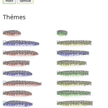
mort
famille
Thémes
Autres
Proverbes
thèmes
populaires
Proverbe
Proverbe
Français
chinois
Proverbe
Proverbe
africain
arabe
Proverbe
Proverbe
vie
latin
Proverbes
Proverbe
ete
russe
Proverbe
Proverbe
espagnol
anglais
Proverbe
Proverbe
turc
danois
Proverbe
Proverbes
grec
famille