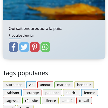
Qui sait endurer, aura la paix.
Proverbe algerien
Tags populaires
Autre tags
vie
amour
mariage
bonheur
trahison
courage
patience
sourire
femme
sagesse
réussite
silence
amitié
travail