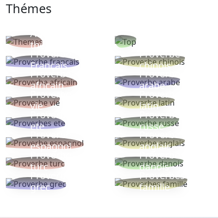
Thémes
Autres
Proverbes
thèmes
populaires
Proverbe
Proverbe
Français
chinois
Proverbe
Proverbe
africain
arabe
Proverbe
Proverbe
vie
latin
Proverbes
Proverbe
ete
russe
Proverbe
Proverbe
espagnol
anglais
Proverbe
Proverbe
turc
danois
Proverbe
Proverbes
grec
famille