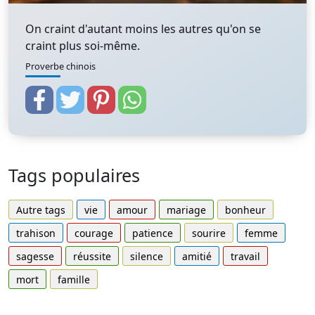
On craint d'autant moins les autres qu'on se
craint plus soi-même.
Proverbe chinois
Tags populaires
Autre tags
vie
amour
mariage
bonheur
trahison
courage
patience
sourire
femme
sagesse
réussite
silence
amitié
travail
mort
famille