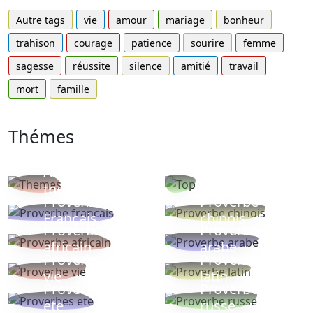
Autre tags
vie
amour
mariage
bonheur
trahison
courage
patience
sourire
femme
sagesse
réussite
silence
amitié
travail
mort
famille
Thémes
Autres
Proverbes
thèmes
populaires
Proverbe
Proverbe
Français
chinois
Proverbe
Proverbe
africain
arabe
Proverbe
Proverbe
vie
latin
Proverbes
Proverbe
ete
russe