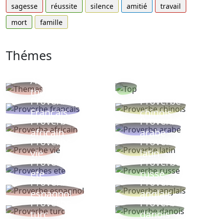
sagesse
réussite
silence
amitié
travail
mort
famille
Thémes
Autres
Proverbes
thèmes
populaires
Proverbe
Proverbe
Français
chinois
Proverbe
Proverbe
africain
arabe
Proverbe
Proverbe
vie
latin
Proverbes
Proverbe
ete
russe
Proverbe
Proverbe
espagnol
anglais
Proverbe
Proverbe
turc
danois