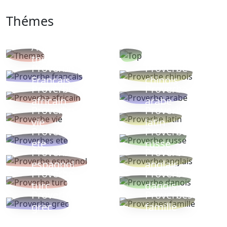
Thémes
Autres
Proverbes
thèmes
populaires
Proverbe
Proverbe
Français
chinois
Proverbe
Proverbe
africain
arabe
Proverbe
Proverbe
vie
latin
Proverbes
Proverbe
ete
russe
Proverbe
Proverbe
espagnol
anglais
Proverbe
Proverbe
turc
danois
Proverbe
Proverbes
grec
famille