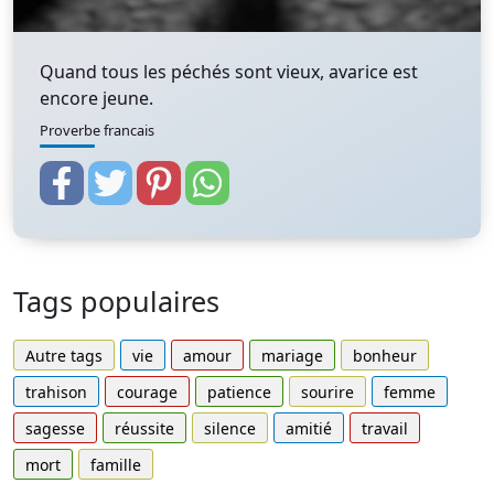
Quand tous les péchés sont vieux, avarice est
encore jeune.
Proverbe francais
Tags populaires
Autre tags
vie
amour
mariage
bonheur
trahison
courage
patience
sourire
femme
sagesse
réussite
silence
amitié
travail
mort
famille