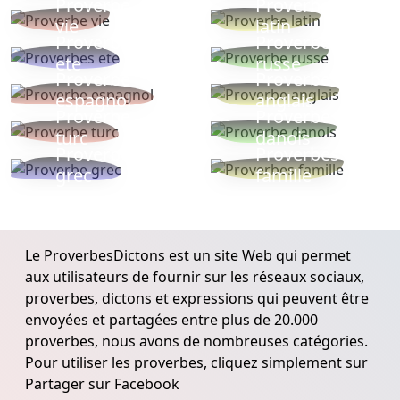
Proverbe
Proverbe
vie
latin
Proverbes
Proverbe
ete
russe
Proverbe
Proverbe
espagnol
anglais
Proverbe
Proverbe
turc
danois
Proverbe
Proverbes
grec
famille
Le ProverbesDictons est un site Web qui permet
aux utilisateurs de fournir sur les réseaux sociaux,
proverbes, dictons et expressions qui peuvent être
envoyées et partagées entre plus de 20.000
proverbes, nous avons de nombreuses catégories.
Pour utiliser les proverbes, cliquez simplement sur
Partager sur Facebook