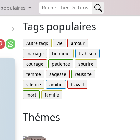
 populaires
Tags populaires
Autre tags
vie
amour
mariage
bonheur
trahison
courage
patience
sourire
femme
sagesse
réussite
silence
amitié
travail
mort
famille
Thémes
Autres