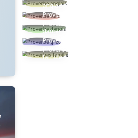
anglais
Proverbe turc
Proverbe
danois
Proverbe grec
Proverbes
famille