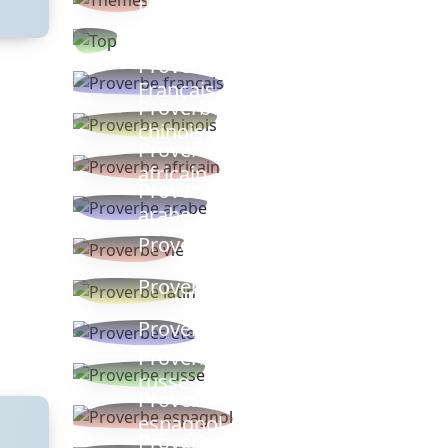
thèmes
Proverbes
populaires
Proverbe
Français
Proverbe
chinois
Proverbe
africain
Proverbe
arabe
Proverbe vie
Proverbe latin
Proverbes ete
Proverbe
russe
Proverbe
espagnol
Proverbe