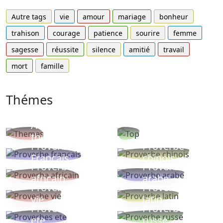
Autre tags
vie
amour
mariage
bonheur
trahison
courage
patience
sourire
femme
sagesse
réussite
silence
amitié
travail
mort
famille
Thémes
Autres
Proverbes
thèmes
populaires
Proverbe
Proverbe
Français
chinois
Proverbe
Proverbe
africain
arabe
Proverbe
Proverbe
vie
latin
Proverbes
Proverbe
ete
russe