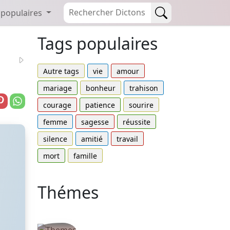
 populaires
Tags populaires
Autre tags
vie
amour
mariage
bonheur
trahison
courage
patience
sourire
femme
sagesse
réussite
silence
amitié
travail
mort
famille
Thémes
Autres