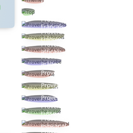
thèmes
Proverbes
populaires
Proverbe
Français
Proverbe
chinois
Proverbe
africain
Proverbe
arabe
Proverbe vie
Proverbe latin
Proverbes ete
Proverbe
russe
Proverbe
espagnol
Proverbe