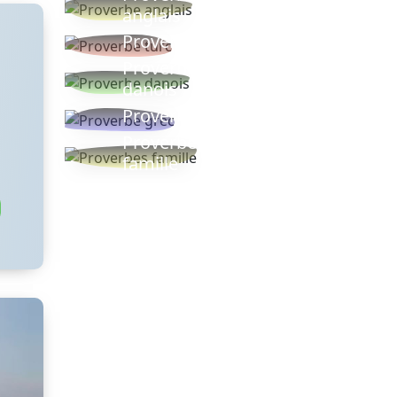
anglais
Proverbe turc
Proverbe
danois
Proverbe grec
Proverbes
famille