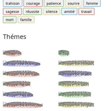
trahison
courage
patience
sourire
femme
sagesse
réussite
silence
amitié
travail
mort
famille
Thémes
Autres
Proverbes
thèmes
populaires
Proverbe
Proverbe
Français
chinois
Proverbe
Proverbe
africain
arabe
Proverbe
Proverbe
vie
latin
Proverbes
Proverbe
ete
russe
Proverbe
Proverbe
espagnol
anglais