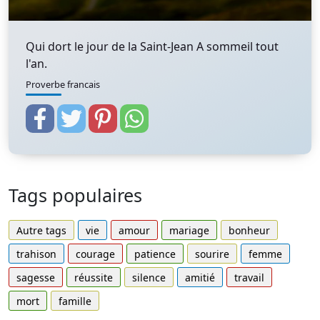
Qui dort le jour de la Saint-Jean A sommeil tout
l'an.
Proverbe francais
Tags populaires
Autre tags
vie
amour
mariage
bonheur
trahison
courage
patience
sourire
femme
sagesse
réussite
silence
amitié
travail
mort
famille