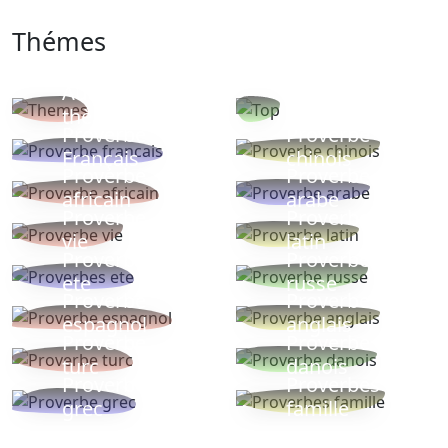
Thémes
Autres
Proverbes
thèmes
populaires
Proverbe
Proverbe
Français
chinois
Proverbe
Proverbe
africain
arabe
Proverbe
Proverbe
vie
latin
Proverbes
Proverbe
ete
russe
Proverbe
Proverbe
espagnol
anglais
Proverbe
Proverbe
turc
danois
Proverbe
Proverbes
grec
famille