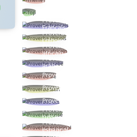
thèmes
Proverbes
populaires
Proverbe
Français
Proverbe
chinois
Proverbe
africain
Proverbe
arabe
Proverbe vie
Proverbe latin
Proverbes ete
Proverbe
russe
Proverbe
espagnol
Proverbe