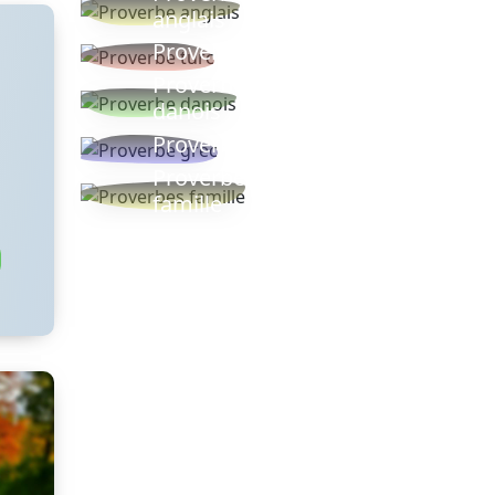
anglais
Proverbe turc
Proverbe
danois
Proverbe grec
Proverbes
famille