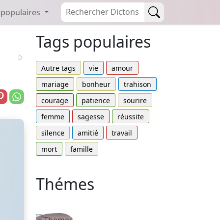
 populaires
Tags populaires
Autre tags
vie
amour
mariage
bonheur
trahison
courage
patience
sourire
femme
sagesse
réussite
silence
amitié
travail
mort
famille
Thémes
Autres