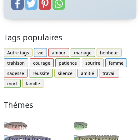
Tags populaires
Autre tags
vie
amour
mariage
bonheur
trahison
courage
patience
sourire
femme
sagesse
réussite
silence
amitié
travail
mort
famille
Thémes
Autres
Proverbes
thèmes
populaires
Proverbe
Proverbe