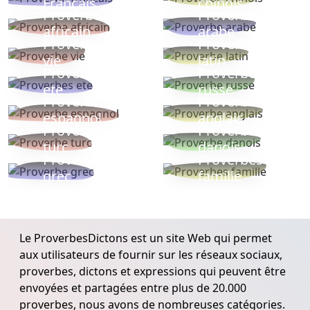
Français
chinois
Proverbe
Proverbe
africain
arabe
Proverbe
Proverbe
vie
latin
Proverbes
Proverbe
ete
russe
Proverbe
Proverbe
espagnol
anglais
Proverbe
Proverbe
turc
danois
Proverbe
Proverbes
grec
famille
Le ProverbesDictons est un site Web qui permet
aux utilisateurs de fournir sur les réseaux sociaux,
proverbes, dictons et expressions qui peuvent être
envoyées et partagées entre plus de 20.000
proverbes, nous avons de nombreuses catégories.