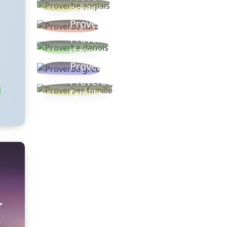
anglais
Proverbe turc
Proverbe
danois
Proverbe grec
Proverbes
famille