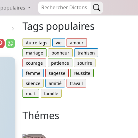
 populaires
Tags populaires
Autre tags
vie
amour
mariage
bonheur
trahison
courage
patience
sourire
femme
sagesse
réussite
silence
amitié
travail
mort
famille
Thémes
Autres