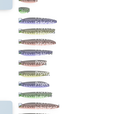
thèmes
Proverbes
populaires
Proverbe
Français
Proverbe
chinois
Proverbe
africain
Proverbe
arabe
Proverbe vie
Proverbe latin
Proverbes ete
Proverbe
russe
Proverbe
espagnol
Proverbe