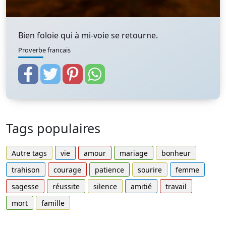
Bien foloie qui à mi-voie se retourne.
Proverbe francais
Tags populaires
Autre tags
vie
amour
mariage
bonheur
trahison
courage
patience
sourire
femme
sagesse
réussite
silence
amitié
travail
mort
famille