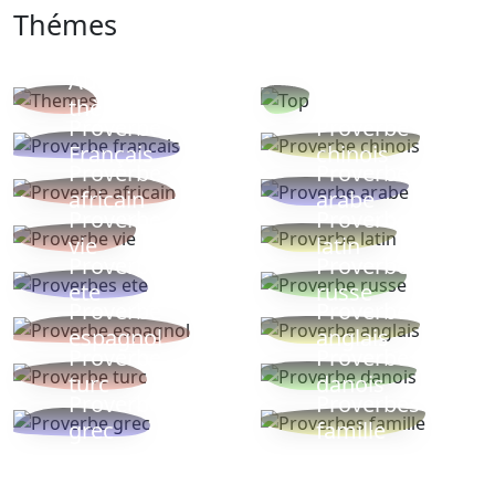
Thémes
Autres
Proverbes
thèmes
populaires
Proverbe
Proverbe
Français
chinois
Proverbe
Proverbe
africain
arabe
Proverbe
Proverbe
vie
latin
Proverbes
Proverbe
ete
russe
Proverbe
Proverbe
espagnol
anglais
Proverbe
Proverbe
turc
danois
Proverbe
Proverbes
grec
famille