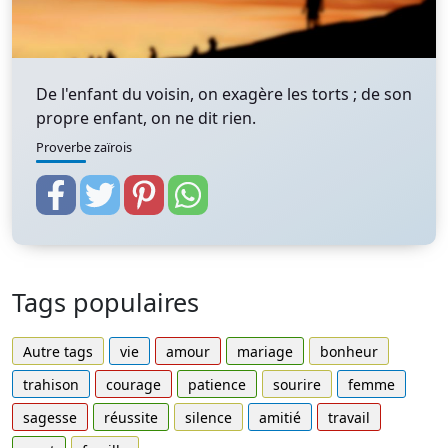
De l'enfant du voisin, on exagère les torts ; de son
propre enfant, on ne dit rien.
Proverbe zaïrois
Tags populaires
Autre tags
vie
amour
mariage
bonheur
trahison
courage
patience
sourire
femme
sagesse
réussite
silence
amitié
travail