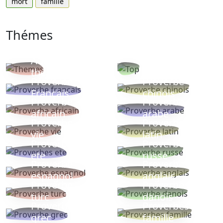
mort
famille
Thémes
Autres
Proverbes
thèmes
populaires
Proverbe
Proverbe
Français
chinois
Proverbe
Proverbe
africain
arabe
Proverbe
Proverbe
vie
latin
Proverbes
Proverbe
ete
russe
Proverbe
Proverbe
espagnol
anglais
Proverbe
Proverbe
turc
danois
Proverbe
Proverbes
grec
famille