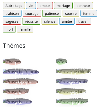
Autre tags
vie
amour
mariage
bonheur
trahison
courage
patience
sourire
femme
sagesse
réussite
silence
amitié
travail
mort
famille
Thémes
Autres
Proverbes
thèmes
populaires
Proverbe
Proverbe
Français
chinois
Proverbe
Proverbe
africain
arabe
Proverbe
Proverbe
vie
latin
Proverbes
Proverbe
ete
russe