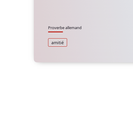
Proverbe allemand
amitié