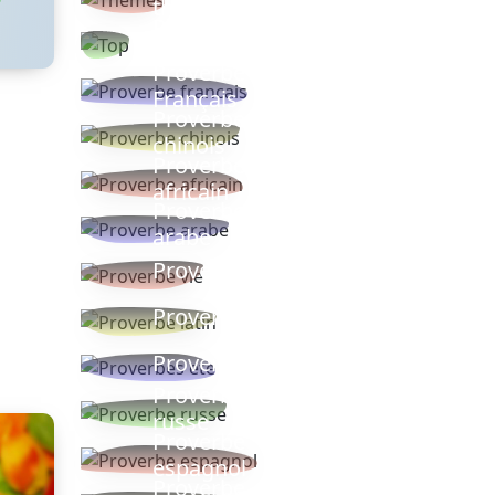
thèmes
Proverbes
populaires
Proverbe
Français
Proverbe
chinois
Proverbe
africain
Proverbe
arabe
Proverbe vie
Proverbe latin
Proverbes ete
Proverbe
russe
Proverbe
espagnol
Proverbe