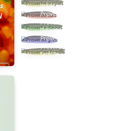
anglais
Proverbe turc
Proverbe
danois
Proverbe grec
Proverbes
famille