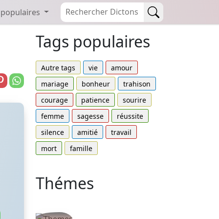
 populaires
Tags populaires
Autre tags
vie
amour
mariage
bonheur
trahison
courage
patience
sourire
femme
sagesse
réussite
silence
amitié
travail
mort
famille
Thémes
Autres